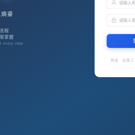
入熵鎏
流程
眼掌握
ck every step
熵鎏 · 金属